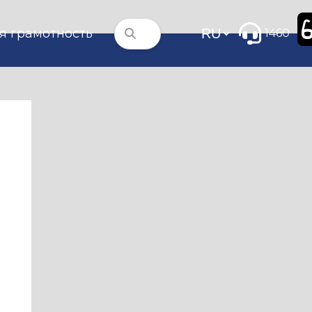
я грамотность
1460