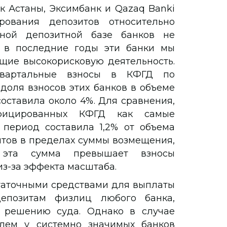
к Астаны, Эксимбанк и Qazaq Banki
рования депозитов относительно
ной депозитной базе банков не
, в последние годы эти банки мы
щие высокорисковую деятельность.
квартальные взносы в КФГД по
 доля взносов этих банков в объеме
ставила около 4%. Для сравнения,
ифицированных КФГД как самые
 период составила 1,2% от объема
итов в пределах суммы возмещения,
эта сумма превышает взносы
из-за эффекта масштаба.
таточными средствами для выплаты
епозитам физлиц любого банка,
 решению суда. Однако в случае
лем у системно значимых банков