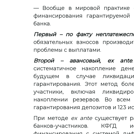
— Вообще в мировой практике с
финансирования гарантируемой
банка.
Первый – по факту неплатежеспо
обязательных взносов производи
проблемы с выплатами.
Второй – авансовый, ex ante
систематичное накопление ден
будущем в случае ликвидаци
гарантирования. Этот метод бол
участники, включая ликвидир
накоплении резервов. Во всем
гарантирования депозитов и 123 и
При методе
ex ante
существует р
банков-участников. КФГД и
финансирования с системой диф