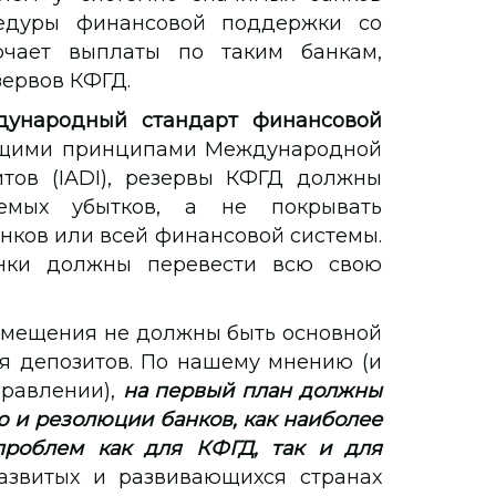
едуры финансовой поддержки со
ючает выплаты по таким банкам,
зервов КФГД.
дународный стандарт финансовой
щими принципами Международной
тов (IADI), резервы КФГД должны
аемых убытков, а не покрывать
нков или всей финансовой системы.
анки должны перевести всю свою
змещения не должны быть основной
я депозитов. По нашему мнению (и
правлении),
на первый план должны
 и резолюции банков, как наиболее
роблем как для КФГД, так и для
развитых и развивающихся странах