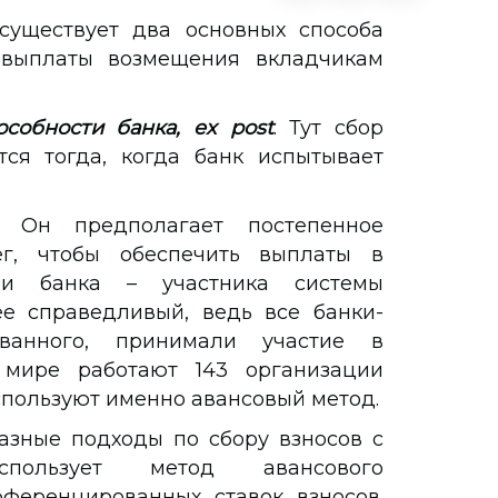
уществует два основных способа
 выплаты возмещения вкладчикам
собности банка, ex post
. Тут сбор
тся тогда, когда банк испытывает
. Он предполагает постепенное
ег, чтобы обеспечить выплаты в
и банка – участника системы
ее справедливый, ведь все банки-
ованного, принимали участие в
 мире работают 143 организации
спользуют именно авансовый метод.
азные подходы по сбору взносов с
спользует метод авансового
ференцированных ставок взносов.