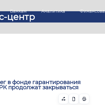
Банкам
Аналитика
Финансова
с-центр
енег в фонде гарантирования
 РК продолжат закрываться