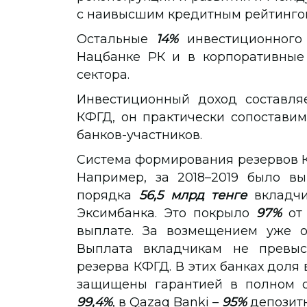
с наивысшим кредитным рейтинго
Остальные
14%
инвестиционного
Нацбанке РК и в корпоративные 
сектора.
Инвестиционный доход составляе
КФГД, он практически сопоставим
банков-участников.
Система формирования резервов К
Например, за 2018–2019 было в
порядка
56,5 млрд тенге
вкладчи
Эксимбанка. Это покрыло
97%
от 
выплате. За возмещением уже 
Выплата вкладчикам не прев
резерва КФГД. В этих банках доля
защищены гарантией в полном о
99,4%
, в Qazaq Banki –
95%
депозитн