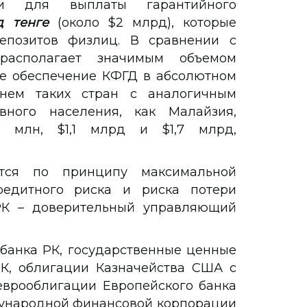
ми для выплаты гарантийного
д тенге
(около $2 млрд), которые
позитов физлиц. В сравнении с
располагает значимым объемом
ое обеспечение КФГД в абсолютном
нем таких стран с аналогичным
вного населения, как Малайзия,
 млн, $1,1 млрд и $1,7 млрд,
тся по принципу максимальной
редитного риска и риска потери
РК – доверительный управляющий
банка РК, государственные ценные
К, облигации Казначейства США с
еврооблигации Европейского банка
дународной финансовой корпорации