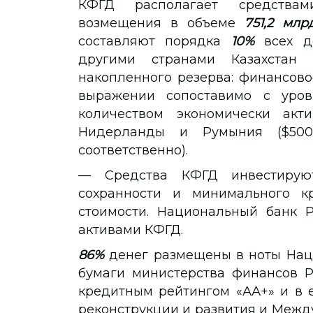
КФГД располагает средства
возмещения в объеме
751,2 млр
составляют порядка
10%
всех де
другими странами Казахстан 
накопленного резерва: финансов
выражении сопоставимо с уров
количеством экономически акти
Нидерланды и Румыния ($500
соответственно).
— Средства КФГД инвестирую
сохранности и минимального к
стоимости. Национальный банк 
активами КФГД.
86%
денег размещены в ноты Нац
бумаги министерства финансов Р
кредитным рейтингом «АА+» и в 
реконструкции и развития и Меж