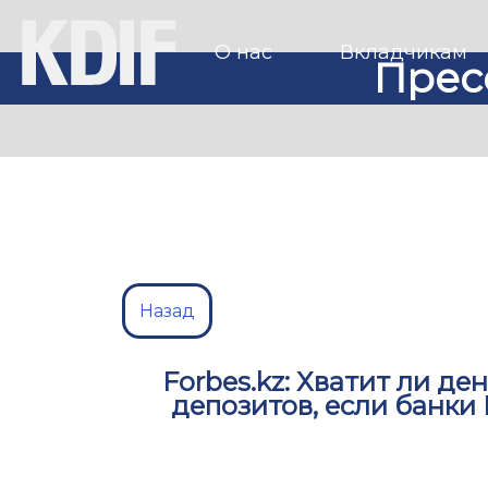
О нас
Вкладчикам
Прес
Назад
Forbes.kz: Хватит ли д
депозитов, если банки