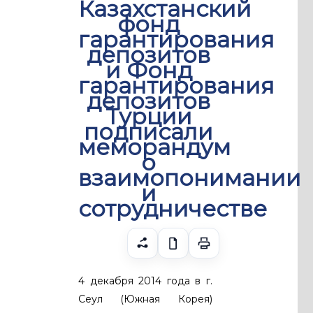
Казахстанский
фонд
гарантирования
депозитов
и Фонд
гарантирования
депозитов
Турции
подписали
меморандум
о
взаимопонимании
и
сотрудничестве
4 декабря 2014 года в г.
Сеул (Южная Корея)