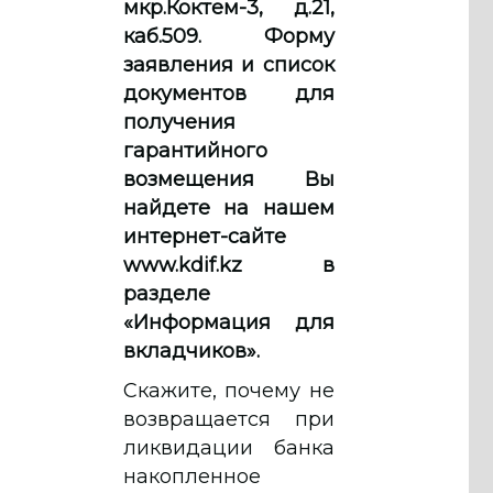
мкр.Коктем-3, д.21,
каб.509. Форму
заявления и список
документов для
получения
гарантийного
возмещения Вы
найдете на нашем
интернет-сайте
www.kdif.kz в
разделе
«Информация для
вкладчиков».
Скажите, почему не
возвращается при
ликвидации банка
накопленное