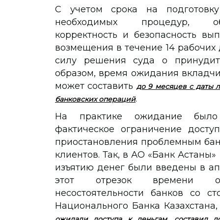
С учетом срока на подготовк
необходимых процедур, обе
корректность и безопасность вы
возмещения в течение 14 рабочих 
силу решения суда о принудит
образом, время ожидания вкладч
может составить
до 9 месяцев с даты 
.
банковских операций
На практике ожидание было 
фактическое ограничение досту
приостановления проблемным бан
клиентов. Так, в АО «Банк Астаны»
изъятию денег были введены в апре
этот отрезок времени осу
несостоятельности банков со ст
Национального Банка Казахстана
ожидали доступа к деньгам, составил
д