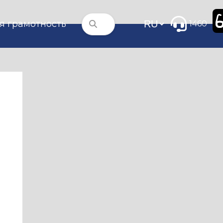
я грамотность
1460