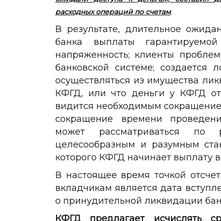
.
расходных операций по счетам
В результате, длительное ожида
банка выплаты гарантируемо
напряженность; клиенты проблем
банковской системе; создается 
осуществляться из имущества ликв
КФГД, или что деньги у КФГД отс
видится необходимым сокращение 
сокращение времени проведени
может рассматриваться по 
целесообразным и разумным стан
которого КФГД начинает выплату 
В настоящее время точкой отсче
вкладчикам является дата вступл
о принудительной ликвидации бан
КФГД предлагает исчислять ср