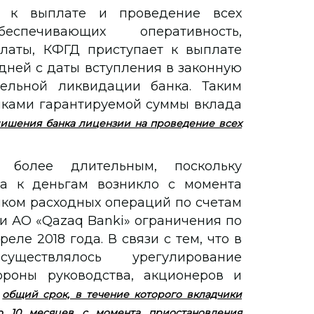
у к выплате и проведение всех
спечивающих оперативность,
платы, КФГД приступает к выплате
дней с даты вступления в законную
ельной ликвидации банка. Таким
иками гарантируемой суммы вклада
лишения банка лицензии на проведение всех
более длительным, поскольку
па к деньгам возникло с момента
ком расходных операций по счетам
 и АО «Qazaq Banki» ограничения по
ле 2018 года. В связи с тем, что в
ществлялось урегулирование
ороны руководства, акционеров и
,
общий срок, в течение которого вкладчики
о 10 месяцев с момента приостановления