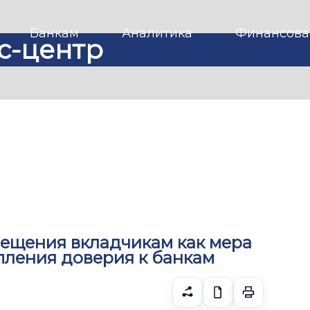
Банкам
Аналитика
Финансова
с-центр
мещения вкладчикам как мера
пления доверия к банкам