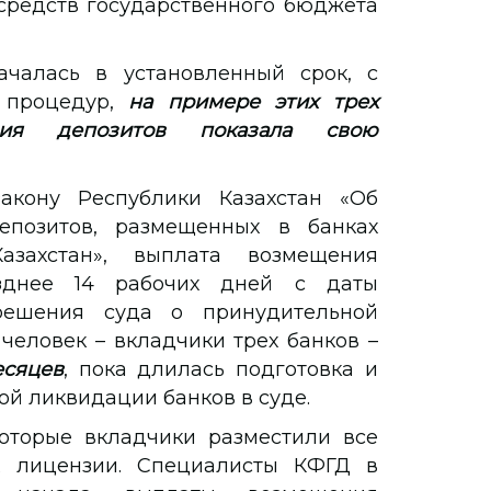
средств государственного бюджета
ачалась в установленный срок, с
 процедур,
н
а примере этих трех
ния депозитов показала свою
акону Республики Казахстан «Об
епозитов, размещенных в банках
азахстан», выплата возмещения
зднее 14 рабочих дней с даты
решения суда о принудительной
 человек – вкладчики трех банков –
есяцев
, пока длилась подготовка и
й ликвидации банков в суде.
которые вкладчики разместили все
х лицензии. Специалисты КФГД в