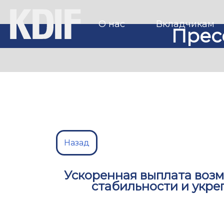
О нас
Вкладчикам
Прес
Назад
Ускоренная выплата воз
стабильности и укре