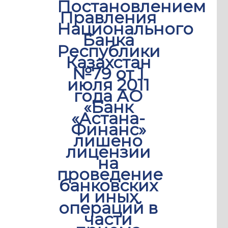
Постановлением
Правления
Национального
Банка
Республики
Казахстан
№79 от 1
июля 2011
года АО
«Банк
«Астана-
Финанс»
лишено
лицензии
на
проведение
банковских
и иных
операций в
части