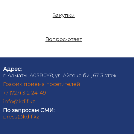
Закупки
Вопрос-ответ
Адрес:
г. Алматы, A05B0Y8, ул. Айтеке би , 67, 3 этаж
График приема посетителей
+7 (727) 312-24-49
info@kdif.kz
По запросам СМИ:
press@kdif.kz