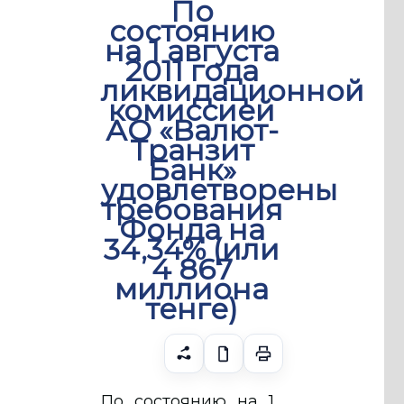
По
состоянию
на 1 августа
2011 года
ликвидационной
комиссией
АО «Валют-
Транзит
Банк»
удовлетворены
требования
Фонда на
34,34% (или
4 867
миллиона
тенге)
По состоянию на 1