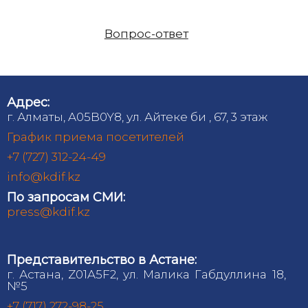
Вопрос-ответ
Адрес:
г. Алматы, A05B0Y8, ул. Айтеке би , 67, 3 этаж
График приема посетителей
+7 (727) 312-24-49
info@kdif.kz
По запросам СМИ:
press@kdif.kz
Представительство в Астане:
г. Астана, Z01A5F2, ул. Малика Габдуллина 18,
№5
+7 (717) 272-98-25