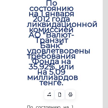
По
состоянию
на 1 января
2012 года
ликвидационной
комиссией
АО "Валют-
Транзит
Банк"
удовлетворены
требования
Фонда на
35,92%, или
на 5,09
миллиардов
тенге.
По состоянию на 1