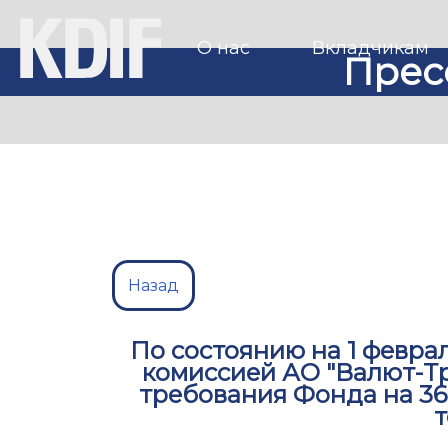
О нас
Вкладчикам
Прес
Назад
По состоянию на 1 февра
комиссией АО "Валют-Т
требования Фонда на 36,
т