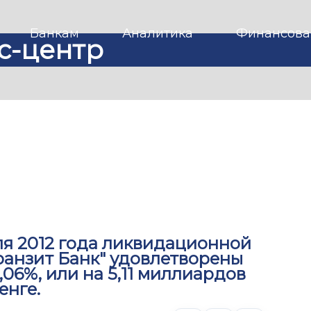
Банкам
Аналитика
Финансова
с-центр
ля 2012 года ликвидационной
ранзит Банк" удовлетворены
06%, или на 5,11 миллиардов
енге.