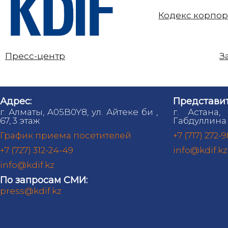
Кодекс корпор
Пресс-центр
З
Адрес:
Представит
г. Алматы, A05B0Y8, ул. Айтеке би ,
г. Астана,
67, 3 этаж
Габдуллина 
График приема посетителей
+7 (717) 272-
+7 (727) 312-24-49
info@kdif.kz
info@kdif.kz
По запросам СМИ:
press@kdif.kz