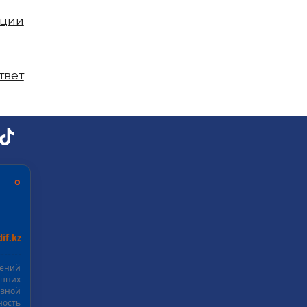
пции
твет
ь о
if.kz
шений
нних
ивной
ость