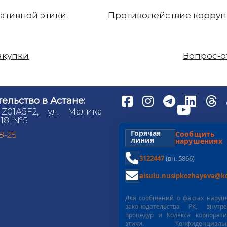
ативной этики
Противодействие корру
акупки
Вопрос-о
ельство в Астане:
 Z01A5F2, ул. Малика
18, №5
Горячая
Сообщит
98-25
линия
нарушениях
3122447
(вн. 5866)
aisulu.nusipkozhayeva@kd
Для сообщений о фактах нару
законодательства РК, внутре
процедур и Кодекса корпорат
этики. Конфиденциальн