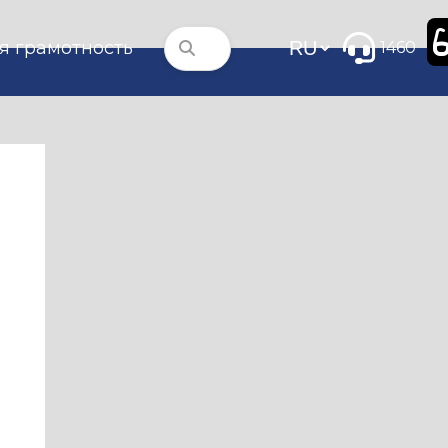
я грамотность
1460