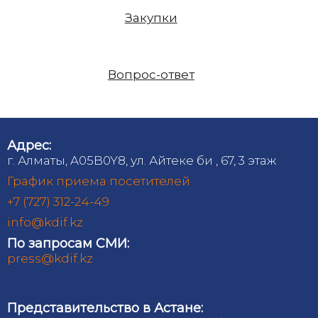
Закупки
Вопрос-ответ
Адрес:
г. Алматы, A05B0Y8, ул. Айтеке би , 67, 3 этаж
График приема посетителей
+7 (727) 312-24-49
info@kdif.kz
По запросам СМИ:
press@kdif.kz
Представительство в Астане: