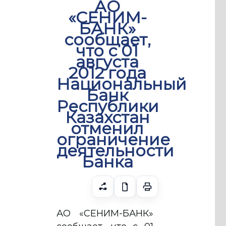
АО
«СЕНИМ-
БАНК»
сообщает,
что с 01
августа
2012 года
Национальный
Банк
Республики
Казахстан
отменил
ограничение
деятельности
Банка
АО «СЕНИМ-БАНК»