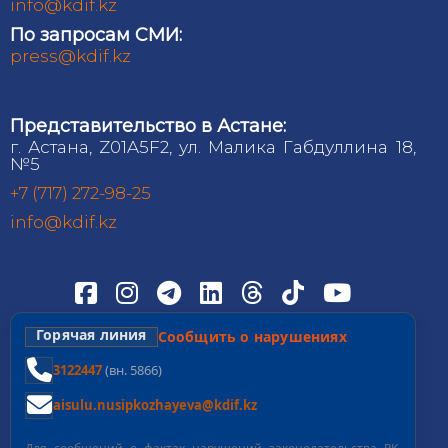
info@kdif.kz
По запросам СМИ:
press@kdif.kz
Представительство в Астане:
г. Астана, Z01A5F2, ул. Малика Габдуллина 18,
№5
+7 (717) 272-98-25
info@kdif.kz
Горячая линия
Сообщить о нарушениях
3122447
(вн. 5866)
aisulu.nusipkozhayeva@kdif.kz