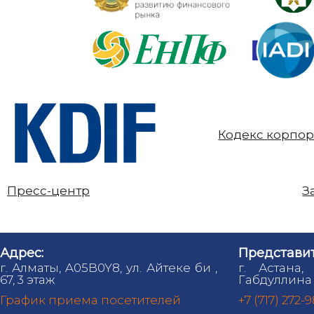
Кодекс корпор
Пресс-центр
З
Адрес:
Представит
г. Алматы, A05B0Y8, ул. Айтеке би ,
г. Астана,
67, 3 этаж
Габдуллина 
График приема посетителей
+7 (717) 272-