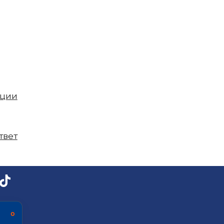
пции
твет
ь о