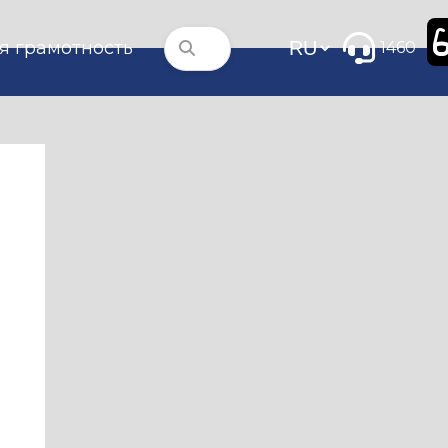
я грамотность
1460