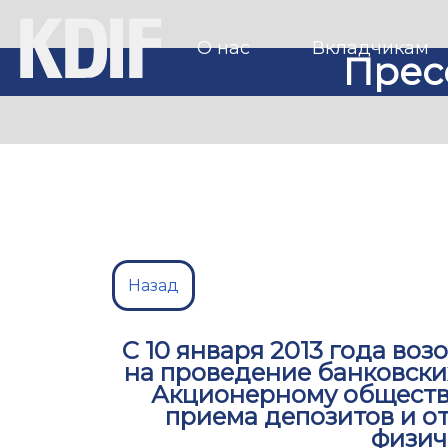
О нас
Вкладчикам
Прес
Назад
С 10 января 2013 года во
на проведение банковски
Акционерному обществу
приема депозитов и о
физич