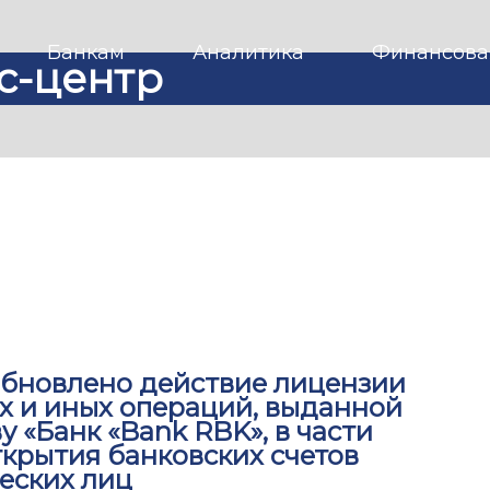
Банкам
Аналитика
Финансова
с-центр
зобновлено действие лицензии
х и иных операций, выданной
 «Банк «Bank RBK», в части
ткрытия банковских счетов
еских лиц