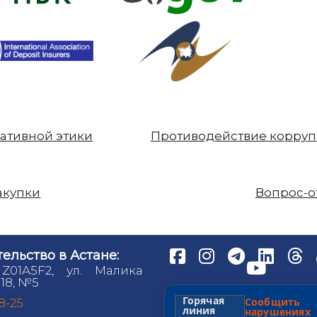
ативной этики
Противодействие корру
акупки
Вопрос-о
ельство в Астане:
 Z01A5F2, ул. Малика
18, №5
Горячая
Сообщит
98-25
линия
нарушениях