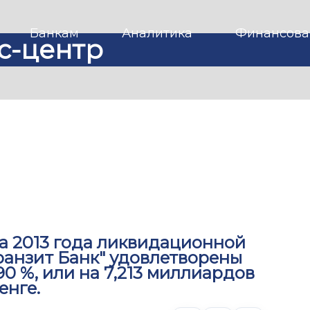
Банкам
Аналитика
Финансова
с-центр
та 2013 года ликвидационной
ранзит Банк" удовлетворены
0 %, или на 7,213 миллиардов
енге.