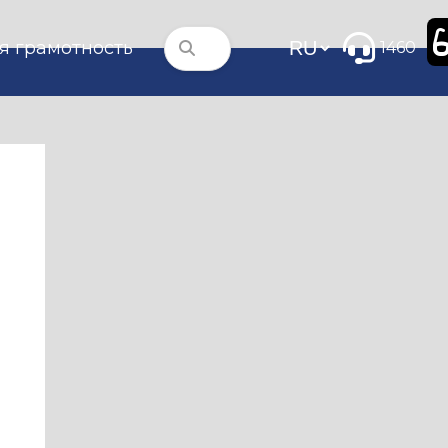
я грамотность
1460