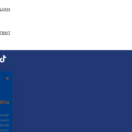
пции
твет
ь о
if.kz
шений
нних
ивной
ость