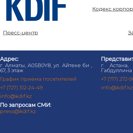
Кодекс корпор
Пресс-центр
З
Адрес:
Представит
г. Алматы, A05B0Y8, ул. Айтеке би ,
г. Астана,
67, 3 этаж
Габдуллина 
График приема посетителей
+7 (717) 272-
+7 (727) 312-24-49
info@kdif.kz
info@kdif.kz
По запросам СМИ:
press@kdif.kz