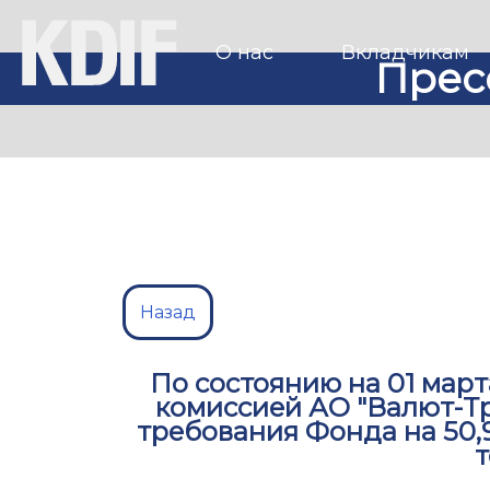
О нас
Вкладчикам
Прес
Назад
По состоянию на 01 мар
комиссией АО "Валют-Т
требования Фонда на 50,9
т