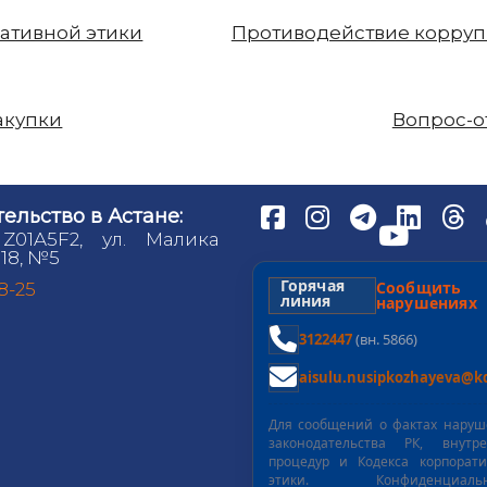
ативной этики
Противодействие корру
акупки
Вопрос-о
ельство в Астане:
 Z01A5F2, ул. Малика
18, №5
Горячая
Сообщит
98-25
линия
нарушениях
3122447
(вн. 5866)
aisulu.nusipkozhayeva@kd
Для сообщений о фактах нару
законодательства РК, внутре
процедур и Кодекса корпорат
этики. Конфиденциальн