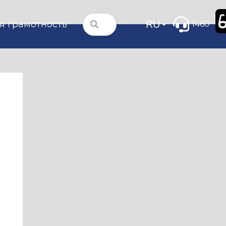
я грамотность
1460