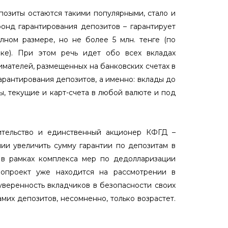
позиты остаются такими популярными, стало и
 фонд гарантирования депозитов – гарантирует
лном размере, но не более 5 млн. тенге (по
ке). При этом речь идет обо всех вкладах
мателей, размещенных на банковских счетах в
гарантирования депозитов, а именно: вклады до
ы, текущие и карт-счета в любой валюте и под
ительство и единственный акционер КФГД –
ии увеличить сумму гарантии по депозитам в
е в рамках комплекса мер по дедолларизации
нопроект уже находится на рассмотрении в
 уверенность вкладчиков в безопасности своих
амих депозитов, несомненно, только возрастет.