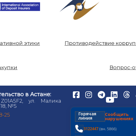
ативной этики
Противодействие корру
акупки
Вопрос-о
ельство в Астане:
 Z01A5F2, ул. Малика
18, №5
Горячая
Сообщит
98-25
линия
нарушениях
3122447
(вн. 5866)