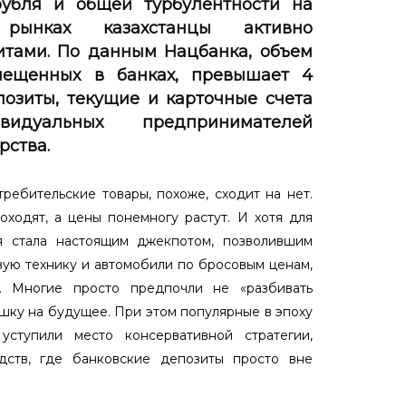
убля и общей турбулентности на
рынках казахстанцы активно
итами. По данным Нацбанка, объем
мещенных в банках, превышает 4
позиты, текущие и карточные счета
дуальных предпринимателей
рства.
ребительские товары, похоже, сходит на нет.
ходят, а цены понемногу растут. И хотя для
ия стала настоящим джекпотом, позволившим
ую технику и автомобили по бросовым ценам,
х. Многие просто предпочли не «разбивать
шку на будущее. При этом популярные в эпоху
уступили место консервативной стратегии,
дств, где банковские депозиты просто вне