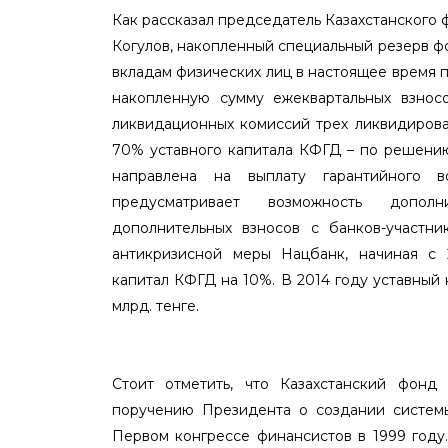
Как рассказал председатель Казахстанского
Когулов, накопленный специальный резерв ф
вкладам физических лиц в настоящее время п
накопленную сумму ежеквартальных взносо
ликвидационных комиссий трех ликвидирова
70% уставного капитала КФГД – по решени
направлена на выплату гарантийного во
предусматривает возможность допол
дополнительных взносов с банков-участн
антикризисной меры Нацбанк, начиная с 
капитал КФГД на 10%. В 2014 году уставный 
млрд. тенге.
Стоит отметить, что Казахстанский фонд
поручению Президента о создании системы
Первом конгрессе финансистов в 1999 году