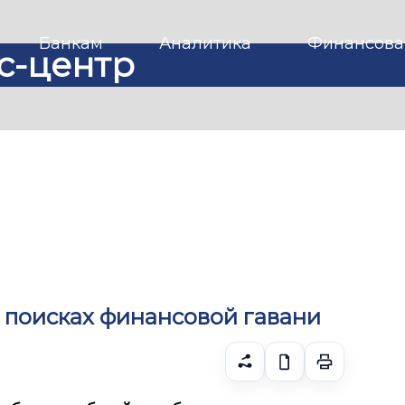
Банкам
Аналитика
Финансова
с-центр
В поисках финансовой гавани