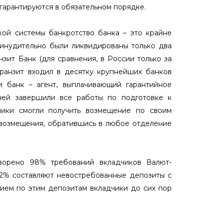
х гарантируются в обязательном порядке.
кой системы банкротство банка – это крайне
принудительно были ликвидированы только два
нзит Банк (для сравнения, в России только за
Транзит входил в десятку крупнейших банков
 и банк – агент, выплачивающий гарантийное
ней завершили все работы по подготовке к
дчики смогли получить возмещение по своим
 возмещения, обратившись в любое отделение
ворено 98% требований вкладчиков Валют-
 2% составляют невостребованные депозиты с
нием по этим депозитам вкладчики до сих пор