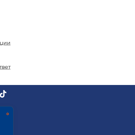
пции
твет
ь о