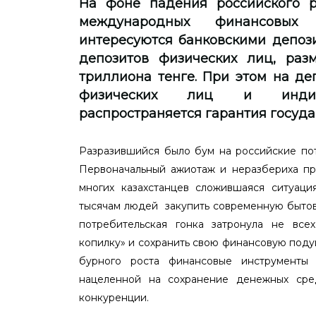
На фоне падения российского р
международных финансовых 
интересуются банковскими депоз
депозитов физических лиц, раз
триллиона тенге. При этом на де
физических лиц и индиви
распространяется гарантия госуда
Разразившийся было бум на российские пот
Первоначальный ажиотаж и неразбериха про
многих казахстанцев сложившаяся ситуац
тысячам людей закупить современную бытов
потребительская гонка затронула не все
копилку» и сохранить свою финансовую поду
бурного роста финансовые инструменты 
нацеленной на сохранение денежных сре
конкуренции.