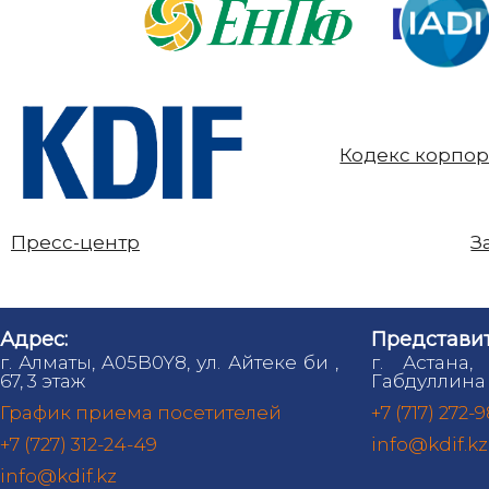
Кодекс корпор
Пресс-центр
З
Адрес:
Представит
г. Алматы, A05B0Y8, ул. Айтеке би ,
г. Астана,
67, 3 этаж
Габдуллина 
График приема посетителей
+7 (717) 272-
+7 (727) 312-24-49
info@kdif.kz
info@kdif.kz