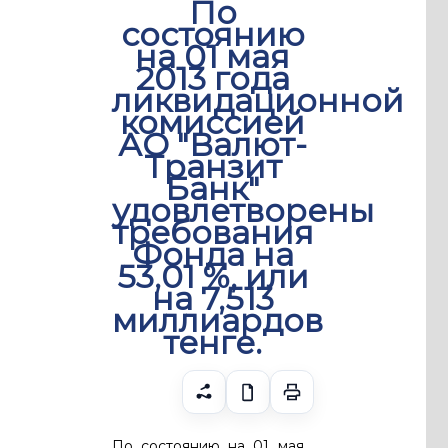
По
состоянию
на 01 мая
2013 года
ликвидационной
комиссией
АО "Валют-
Транзит
Банк"
удовлетворены
требования
Фонда на
53,01 %, или
на 7,513
миллиардов
тенге.
По состоянию на 01 мая