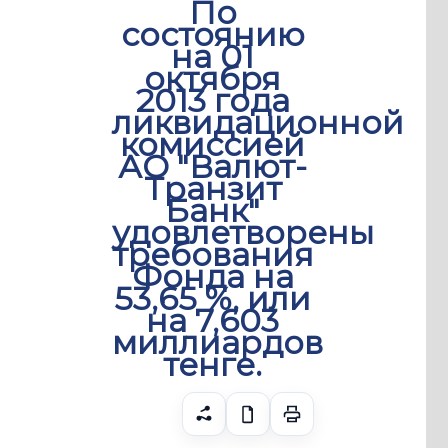
По
состоянию
на 01
октября
2013 года
ликвидационной
комиссией
АО "Валют-
Транзит
Банк"
удовлетворены
требования
Фонда на
53,65 %, или
на 7,603
миллиардов
тенге.