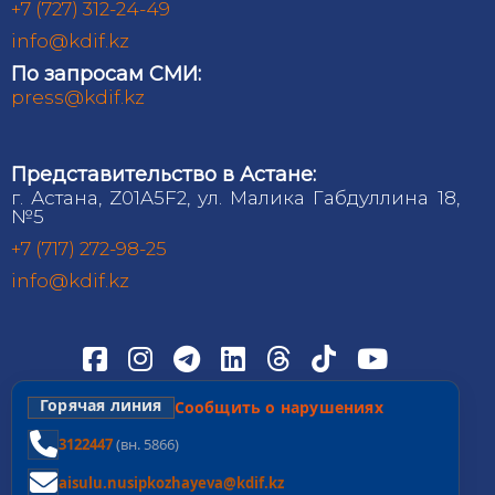
+7 (727) 312-24-49
info@kdif.kz
По запросам СМИ:
press@kdif.kz
Представительство в Астане:
г. Астана, Z01A5F2, ул. Малика Габдуллина 18,
№5
+7 (717) 272-98-25
info@kdif.kz
Горячая линия
Сообщить о нарушениях
3122447
(вн. 5866)
aisulu.nusipkozhayeva@kdif.kz