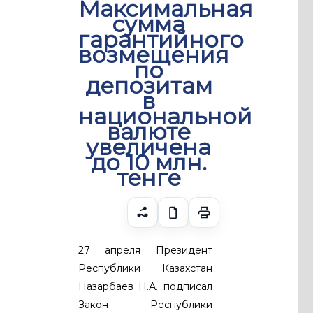
Максимальная
сумма
гарантийного
возмещения
по
депозитам
в
национальной
валюте
увеличена
до 10 млн.
тенге
27 апреля Президент
Республики Казахстан
Назарбаев Н.А. подписал
Закон Республики