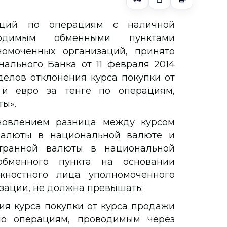
яций по операциям с наличной
водимым обменными пунктами
омоченных организаций, принято
ального Банка от 11 февраля 2014
елов отклонения курса покупки от
и евро за тенге по операциям,
ы».
новлением разница между курсом
валюты в национальной валюте и
транной валюты в национальной
обменного пункта на основании
жностного лица уполномоченного
зации, не должна превышать:
я курса покупки от курса продажи
по операциям, проводимым через