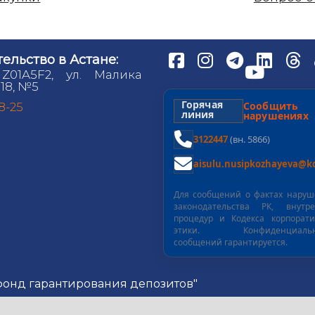
ельство в Астане:
 Z01A5F2, ул. Малика
18, №5
Горячая
Сообщит
98-25
линия
нарушениях
3122447
(вн. 5866)
aisulu.nusipkozhayeva@kd
Для сообщений о фактах нару
законодательства РК, внутре
процедур и Кодекса корпорат
этики. Конфиденциальн
сообщений гарантируется.
 фонд гарантирования депозитов"