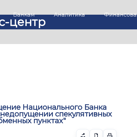
Банкам
Аналитика
Финансова
с-центр
ение Национального Банка
О недопущении спекулятивных
бменных пунктах"