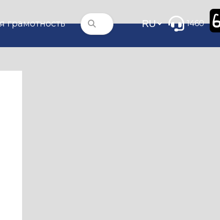
я грамотность
1460