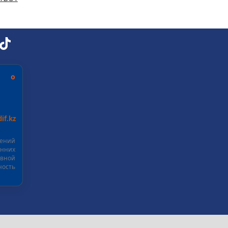
ь о
if.kz
шений
нних
ивной
ость