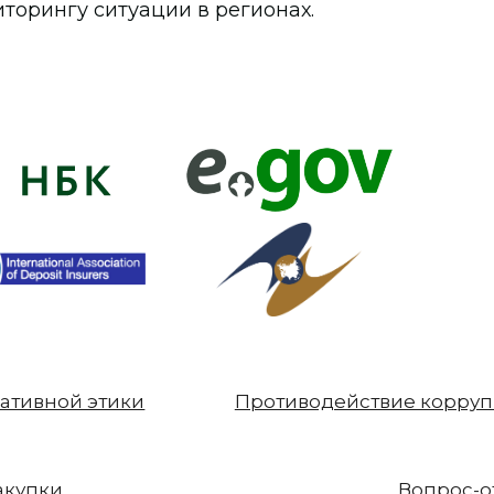
торингу ситуации в регионах.
ативной этики
Противодействие корру
акупки
Вопрос-о