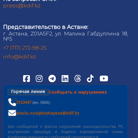
press@kdif.kz
Представительство в Астане:
г. Астана, Z01A5F2, ул. Малика Габдуллина 18,
№5
+7 (717) 272-98-25
info@kdif.kz
Горячая линия
Сообщить о нарушениях
3122447
(вн. 5866)
aisulu.nusipkozhayeva@kdif.kz
Для сообщений о фактах нарушений законодательства РК,
внутренних процедур и Кодекса корпоративной этики.
Конфиденциальность сообщений гарантируется.