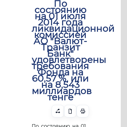
По
состоянию
на 01 июля
2014 года
ликвидационной
комиссией
АО "Валют-
Транзит
Банк"
удовлетворены
требования
Фонда на
60,57 %, или
на 8,543
миллиардов
тенге
По состоянию на 01