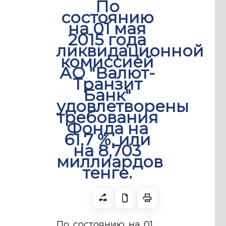
По
состоянию
на 01 мая
2015 года
ликвидационной
комиссией
АО "Валют-
Транзит
Банк"
удовлетворены
требования
Фонда на
61,7 %, или
на 8,703
миллиардов
тенге.
По состоянию на 01