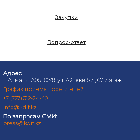
Закупки
Вопрос-ответ
Адрес:
г. Алматы, A05B0Y8, ул. Айтеке би , 67, 3 этаж
График приема посетителей
+7 (727) 312-24-49
info@kdif.kz
По запросам СМИ:
press@kdif.kz