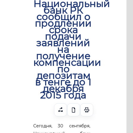
Национальный
банк РК
сообщил о
продлении
срока
подачи
заявлений
на
получение
компенсации
по
депозитам
в тенге до 1
декабря
2015 года
Сегодня, 30 сентября,