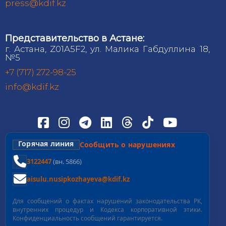
press@kdif.kz
Представительство в Астане:
г. Астана, Z01A5F2, ул. Малика Габдуллина 18,
№5
+7 (717) 272-98-25
info@kdif.kz
Горячая линия
Сообщить о нарушениях
3122447
(вн. 5866)
aisulu.nusipkozhayeva@kdif.kz
Для сообщений о фактах нарушений законодательства РК,
внутренних процедур и Кодекса корпоративной этики.
Конфиденциальность сообщений гарантируется.