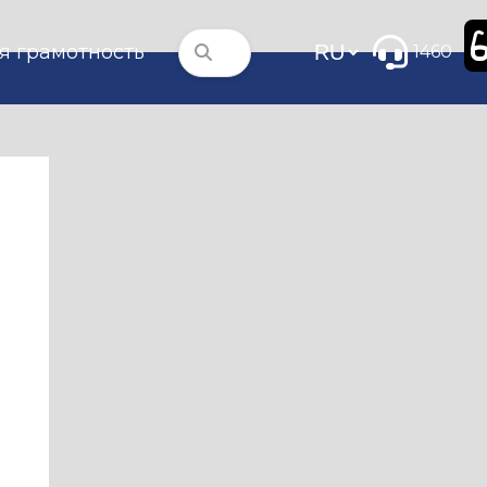
я грамотность
1460