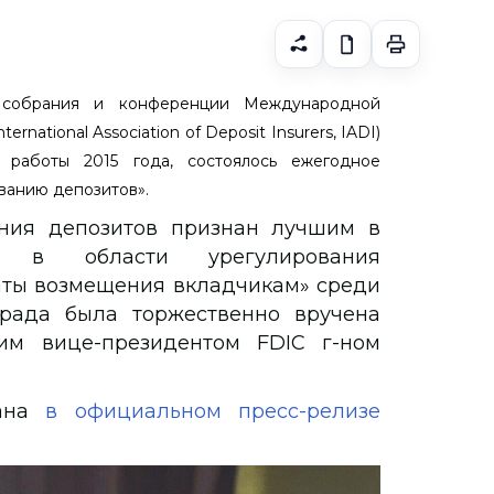
 собрания и конференции Международной
rnational Association of Deposit Insurers, IADI)
м работы 2015 года, состоялось ежегодное
ванию депозитов».
ания депозитов признан лучшим в
 в области урегулирования
аты возмещения вкладчикам» среди
града была торжественно вручена
им вице-президентом FDIC г-ном
дана
в официальном пресс-релизе