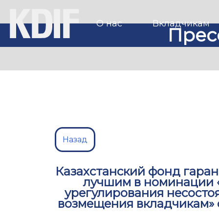
О нас
Вкладчикам
Прес
Назад
Казахстанский фонд гара
лучшим в номинации 
урегулирования несосто
возмещения вкладчикам» 