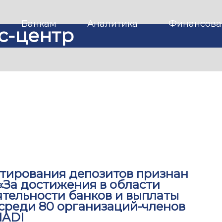
Банкам
Аналитика
Финансова
с-центр
нтирования депозитов признан
«За достижения в области
ятельности банков и выплаты
среди 80 организаций-членов
IADI