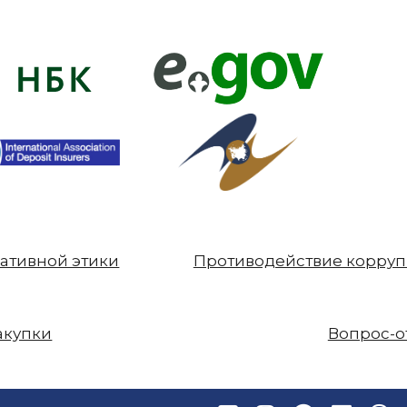
ативной этики
Противодействие корру
акупки
Вопрос-о