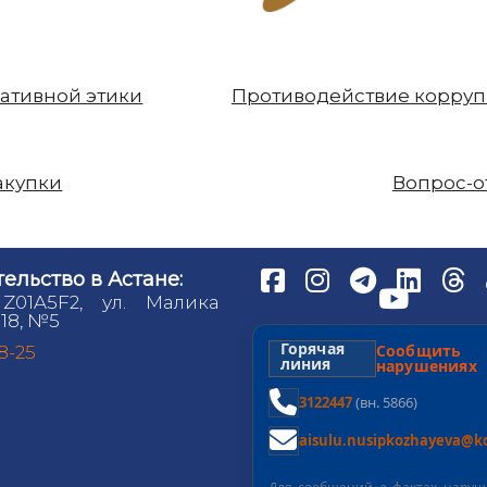
ативной этики
Противодействие корру
акупки
Вопрос-о
ельство в Астане:
 Z01A5F2, ул. Малика
18, №5
Горячая
Сообщит
98-25
линия
нарушениях
3122447
(вн. 5866)
aisulu.nusipkozhayeva@kd