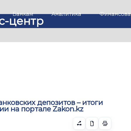
Банкам
Аналитика
Финансова
с-центр
анковских депозитов – итоги
и на портале Zakon.kz