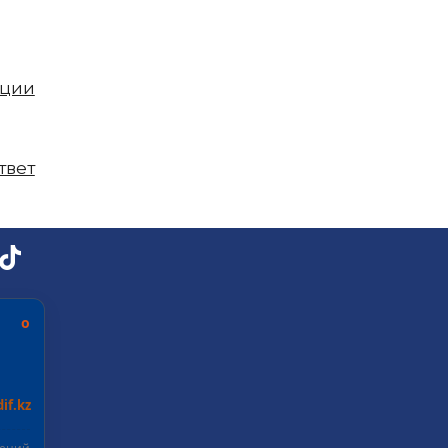
пции
твет
ь о
if.kz