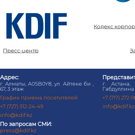
Кодекс корпор
Пресс-центр
З
Адрес:
Представит
г. Алматы, A05B0Y8, ул. Айтеке би ,
г. Астана,
67, 3 этаж
Габдуллина 
График приема посетителей
+7 (717) 272-
+7 (727) 312-24-49
info@kdif.kz
info@kdif.kz
По запросам СМИ:
press@kdif.kz