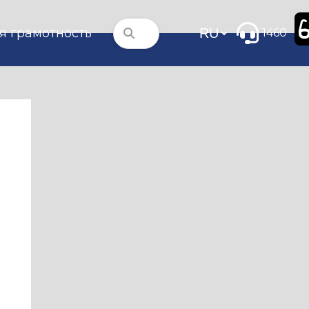
я грамотность
1460