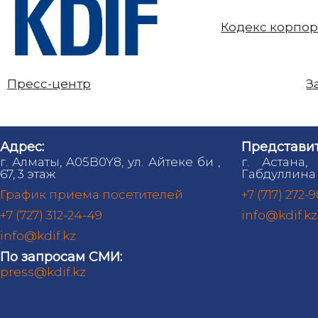
Кодекс корпор
Пресс-центр
З
Адрес:
Представит
г. Алматы, A05B0Y8, ул. Айтеке би ,
г. Астана,
67, 3 этаж
Габдуллина 
График приема посетителей
+7 (717) 272-
+7 (727) 312-24-49
info@kdif.kz
info@kdif.kz
По запросам СМИ:
press@kdif.kz