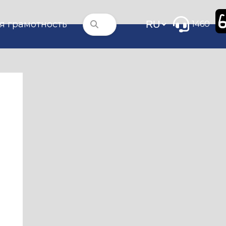
я грамотность
1460