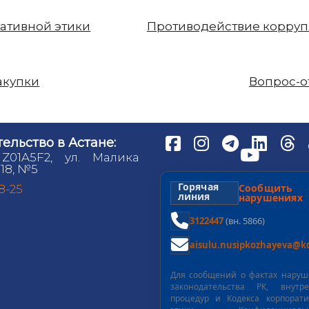
ативной этики
Противодействие корру
акупки
Вопрос-о
ельство в Астане:
 Z01A5F2, ул. Малика
18, №5
Горячая
Сообщит
98-25
линия
нарушениях
3122447
(вн. 5866)
aisulu.nusipkozhayeva@kd
Для сообщений о фактах нару
законодательства РК, внутре
процедур и Кодекса корпорат