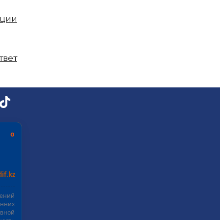
пции
твет
ь о
if.kz
шений
нних
ивной