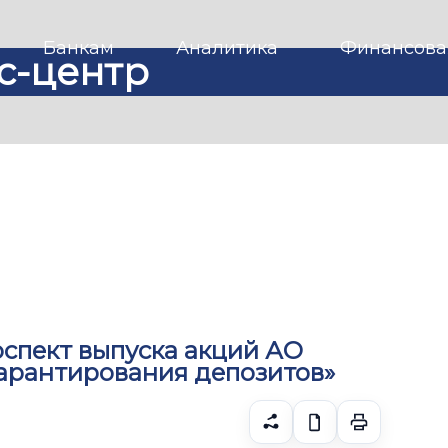
Банкам
Аналитика
Финансова
с-центр
оспект выпуска акций АО
гарантирования депозитов»