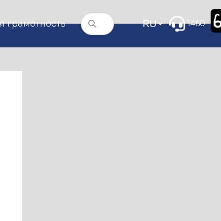
я грамотность
1460