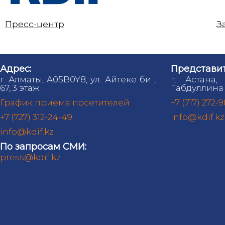
Пресс-центр
З
Адрес:
Представит
г. Алматы, A05B0Y8, ул. Айтеке би ,
г. Астана,
67, 3 этаж
Габдуллина 
График приема посетителей
+7 (717) 272-
+7 (727) 312-24-49
info@kdif.kz
info@kdif.kz
По запросам СМИ:
press@kdif.kz