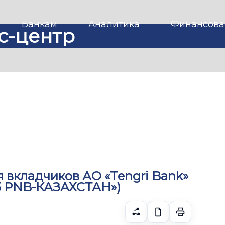
Банкам
Аналитика
Финансова
с-центр
 вкладчиков АО «Tengri Bank»
ДБ PNB-КАЗАХСТАН»)