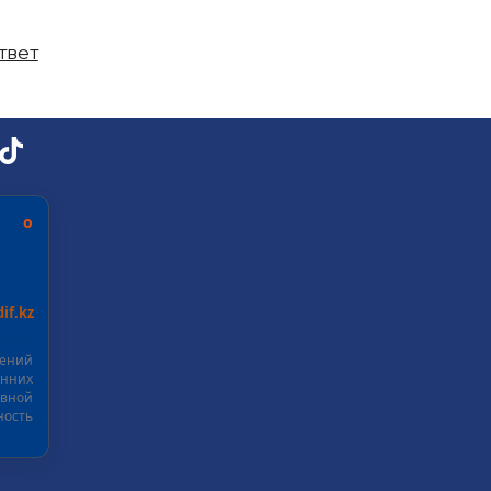
твет
ь о
if.kz
шений
нних
ивной
ость