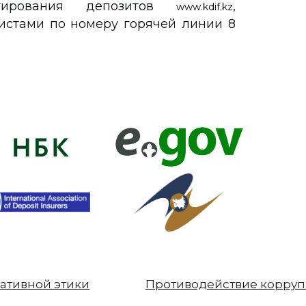
нтирования депозитов
,
www.kdif.kz
истами по номеру горячей линии 8
ативной этики
Противодействие корру