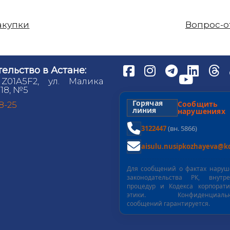
акупки
Вопрос-о
ельство в Астане:
 Z01A5F2, ул. Малика
18, №5
Горячая
Сообщит
98-25
линия
нарушениях
3122447
(вн. 5866)
aisulu.nusipkozhayeva@kd
Для сообщений о фактах нару
законодательства РК, внутре
процедур и Кодекса корпорат
этики. Конфиденциальн
сообщений гарантируется.