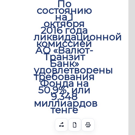
По
состоянию
на 1
октября
2016 года
ликвидационной
комиссией
АО «Валют-
Транзит
Банк»
удовлетворены
требования
Фонда на
50,9%, или
9,348
миллиардов
тенге