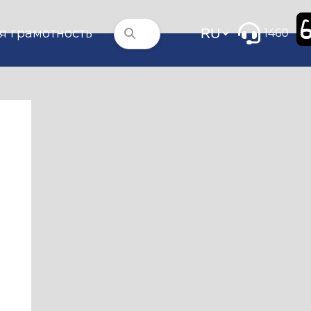
я грамотность
1460