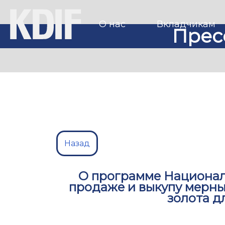
О нас
Вкладчикам
Прес
Назад
О программе Национал
продаже и выкупу мерн
золота д