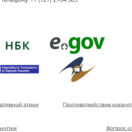
елефону: +7 (727) 2704 569.
ативной этики
Противодействие корру
акупки
Вопрос-о