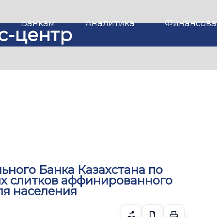
Банкам
Аналитика
Финансова
с-центр
ьного Банка Казахстана по
ых слитков аффинированного
ля населения