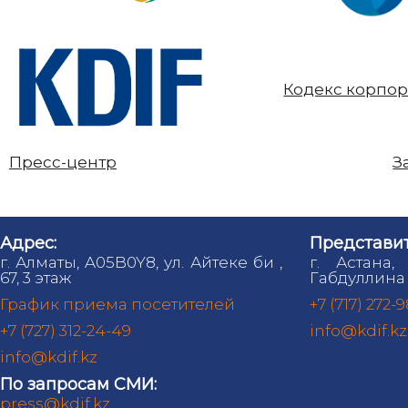
Кодекс корпор
Пресс-центр
З
Адрес:
Представит
г. Алматы, A05B0Y8, ул. Айтеке би ,
г. Астана,
67, 3 этаж
Габдуллина 
График приема посетителей
+7 (717) 272-
+7 (727) 312-24-49
info@kdif.kz
info@kdif.kz
По запросам СМИ:
press@kdif.kz