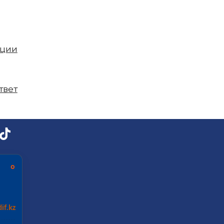
пции
твет
ь о
if.kz