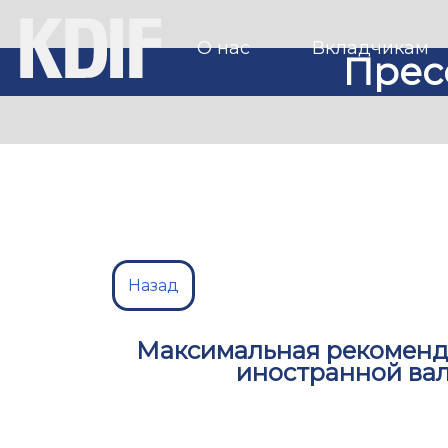
О нас
Вкладчикам
Прес
Назад
Максимальная рекоменду
иностранной вал