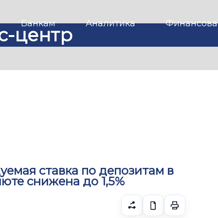
Банкам
Аналитика
Финансова
с-центр
емая ставка по депозитам в
юте снижена до 1,5%