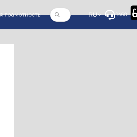
я грамотность
1460