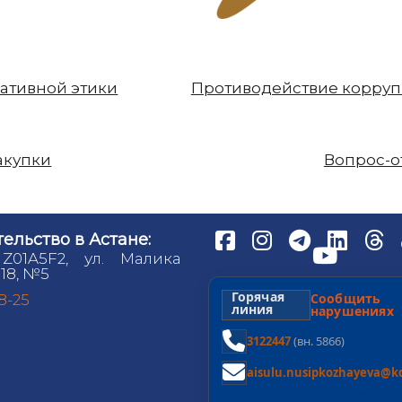
ативной этики
Противодействие корру
акупки
Вопрос-о
ельство в Астане:
 Z01A5F2, ул. Малика
18, №5
Горячая
Сообщит
98-25
линия
нарушениях
3122447
(вн. 5866)
aisulu.nusipkozhayeva@kd