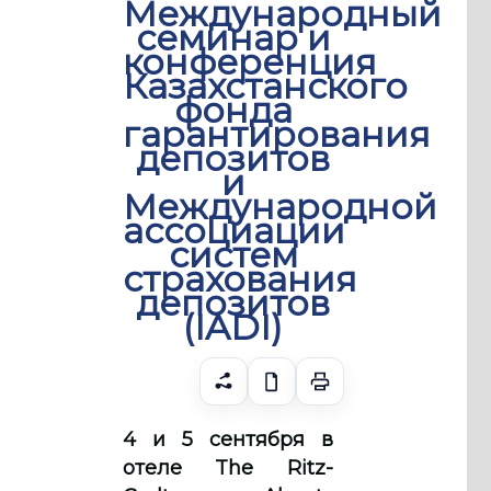
Международный
семинар и
конференция
Казахстанского
фонда
гарантирования
депозитов
и
Международной
ассоциации
систем
страхования
депозитов
(IADI)
4 и 5 сентября в
отеле The Ritz-