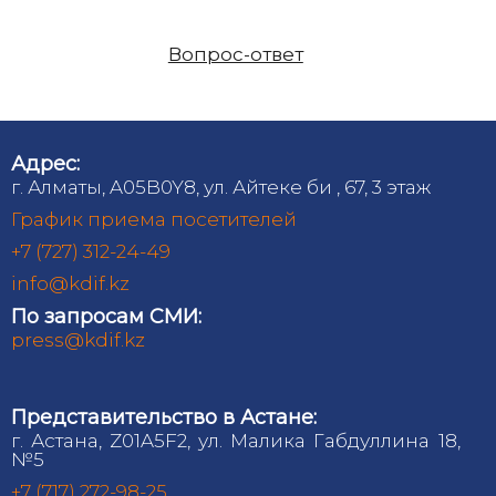
Вопрос-ответ
Адрес:
г. Алматы, A05B0Y8, ул. Айтеке би , 67, 3 этаж
График приема посетителей
+7 (727) 312-24-49
info@kdif.kz
По запросам СМИ:
press@kdif.kz
Представительство в Астане:
г. Астана, Z01A5F2, ул. Малика Габдуллина 18,
№5
+7 (717) 272-98-25