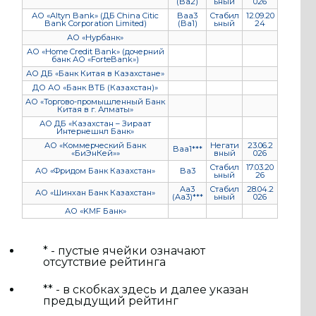
(Ba2)
ьный
026
АО «Altyn Bank» (ДБ China Citic
Baa3
Стабил
12.09.20
Bank Corporation Limited)
(Ba1)
ьный
24
АО «Нурбанк»
АО «Home Credit Bank» (дочерний
банк АО «ForteBank»)
АО ДБ «Банк Китая в Казахстане»
ДО АО «Банк ВТБ (Казахстан)»
АО «Торгово-промышленный Банк
Китая в г. Алматы»
АО ДБ «Казахстан – Зираат
Интернешнл Банк»
АО «Коммерческий Банк
Негати
23.06.2
Baa1***
«БиЭнКей»»
вный
026
Стабил
17.03.20
АО «Фридом Банк Казахстан»
Ba3
ьный
26
Aa3
Стабил
28.04.2
АО «Шинхан Банк Казахстан»
(Aa3)***
ьный
026
АО «KMF Банк»
* - пустые ячейки означают
отсутствие рейтинга
** - в скобках здесь и далее указан
предыдущий рейтинг