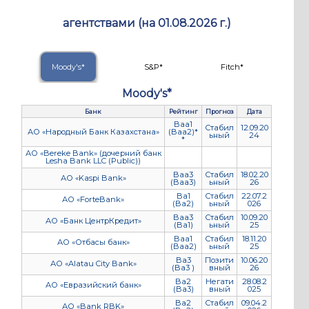
агентствами (на 01.08.2026 г.)
Moody's*
S&P*
Fitch*
Moody's*
Банк
Рейтинг
Прогноз
Дата
Baa1
Стабил
12.09.20
АО «Народный Банк Казахстана»
(Baa2)*
ьный
24
*
АО «Bereke Bank» (дочерний банк
Lesha Bank LLC (Public))
Baa3
Стабил
18.02.20
АО «Kaspi Bank»
(Baa3)
ьный
26
Ba1
Стабил
22.07.2
АО «ForteBank»
(Ba2)
ьный
026
Baa3
Стабил
10.09.20
АО «Банк ЦентрКредит»
(Ba1)
ьный
25
Baa1
Стабил
18.11.20
АО «Отбасы банк»
(Baa2)
ьный
25
Ba3
Позити
10.06.20
АО «Alatau City Bank»
(Ba3 )
вный
26
Ba2
Негати
28.08.2
АО «Евразийский банк»
(Ba3)
вный
025
Ba2
Стабил
09.04.2
АО «Bank RBK»